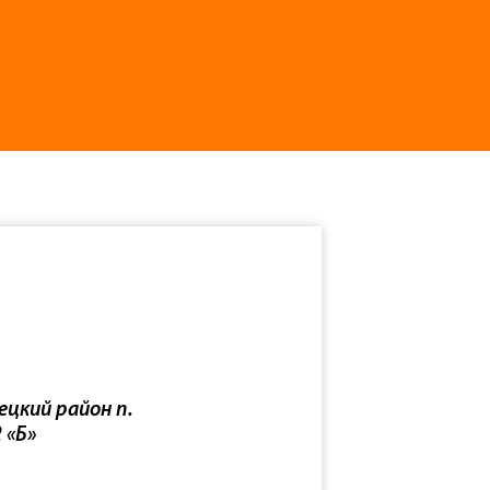
ецкий район п.
 «Б»