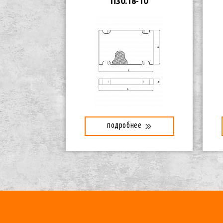
П30.18-10
подробнее