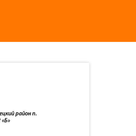
ецкий район п.
 «Б»