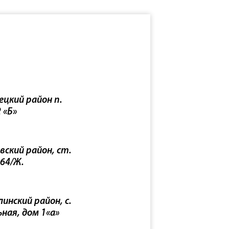
ецкий район п.
 «Б»
вский район, ст.
 64/Ж.
инский район, с.
ьная, дом 1«а»